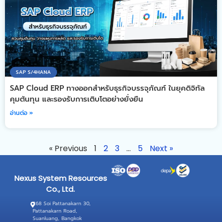
SAP S/4HANA
SAP Cloud ERP ทางออกสำหรับธุรกิจบรรจุภัณฑ์ ในยุคดิจิทัล
คุมต้นทุน และรองรับการเติบโตอย่างยั่งยืน
อ่านต่อ »
« Previous
1
2
3
…
5
Next »
Nexus System Resources
Co., Ltd.
268 Soi Pattanakarn 30,
Pattanakarn Road,
Suanluang, Bangkok