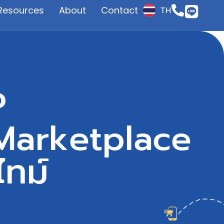
Resources
About
Contact
TH
JP
P
อ Marketplace
ไทม์