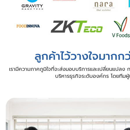
ลูกค้าไว้วางใจมากก
เรามีความภาคภูมิใจที่จะส่งมอบบริการและเปลี่ยนแปลง กา
บริหารธุรกิจระดับองค์กร โดยทีมผู