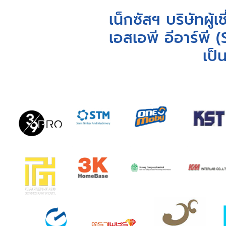
เน็กซัสฯ บริษัทผู
เอสเอพี อีอาร์พี 
เป็