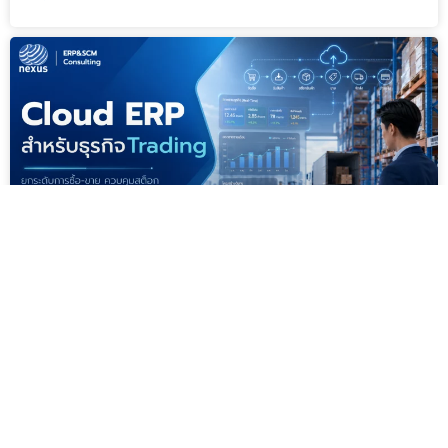
ERP
ยกระดับการซื้อ-ขาย-สต๊อก ให้แม่นยำและเติบโตได้เร็วขึ้นด้วย
Cloud ERP สำหรับธุรกิจ Trading
อ่านต่อ »
« Previous
1
2
3
…
27
Next »