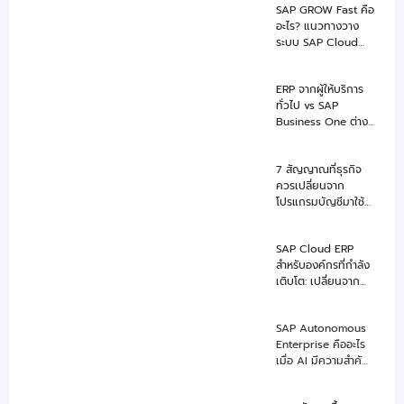
SAP GROW Fast คือ
อะไร? แนวทางวาง
ระบบ SAP Cloud
ERP ให้ Go-Live ได้
เร็วขึ้น
ERP จากผู้ให้บริการ
ทั่วไป vs SAP
Business One ต่าง
กันอย่างไร เลือกแบบ
ไหนดี
7 สัญญาณที่ธุรกิจ
ควรเปลี่ยนจาก
โปรแกรมบัญชีมาใช้
SAP Business One
SAP Cloud ERP
สำหรับองค์กรที่กำลัง
เติบโต: เปลี่ยนจาก
ERP เดิมสู่ระบบที่
พร้อมขยายธุรกิจ
SAP Autonomous
Enterprise คืออะไร
เมื่อ AI มีความสำคัญ
ในการขับเคลื่อนธุรกิจ