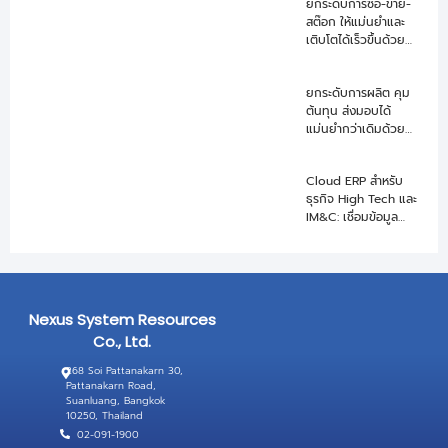
ยกระดับการซื้อ-ขาย-
สต๊อก ให้แม่นยำและ
เติบโตได้เร็วขึ้นด้วย
Cloud ERP สำหรับ
ธุรกิจ Trading
ยกระดับการผลิต คุม
ต้นทุน ส่งมอบได้
แม่นยำกว่าเดิมด้วย
Cloud ERP สำหรับ
ธุรกิจอุตสาหกรรมรับ
Cloud ERP สำหรับ
ผลิต OEM
ธุรกิจ High Tech และ
IM&C: เชื่อมข้อมูล
ผลิต สต็อก และ
ซัพพลายเชนแบบเรียล
ไทม์
Nexus System Resources
Co., Ltd.
268 Soi Pattanakarn 30,
Pattanakarn Road,
Suanluang, Bangkok
10250, Thailand
02-091-1900