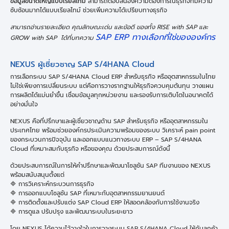
ข้อมูลขนาดใหญ่แบบเรียลไทม์
สามารถตอบสนองความต้องการในธุรกิจที่มีความ
ซับซ้อนมากได้แบบเรียลไทม์ ช่วยเพิ่มความได้เปรียบทางธุรกิจ
สามารถอ่านรายละเอียด คุณลักษณะเด่น และข้อดี ของทั้ง RISE with SAP และ
SAP ERP ทางเลือกที่ใช่ขององค์กร
GROW with SAP ได้ที่บทความ
NEXUS ผู้เชี่ยวชาญ SAP S/4HANA Cloud
การเลือกระบบ SAP S/4HANA Cloud ERP สำหรับธุรกิจ หรืออุตสาหกรรมในไทย
ไม่ใช่เพียงการเปลี่ยนระบบ แต่คือการวางรากฐานให้ธุรกิจควบคุมต้นทุน วางแผน
การผลิตได้แม่นยำขึ้น เชื่อมข้อมูลทุกหน่วยงาน และรองรับการเติบโตในอนาคตได้
อย่างมั่นใจ
NEXUS คือที่ปรึกษาและผู้เชี่ยวชาญด้าน SAP สำหรับธุรกิจ หรืออุตสาหกรรมใน
ประเทศไทย พร้อมช่วยองค์กรประเมินความพร้อมของระบบ วิเคราะห์ pain point
ของกระบวนการปัจจุบัน และออกแบบแนวทางระบบ ERP – SAP S/4HANA
Cloud ที่เหมาะสมกับธุรกิจ หรือของคุณ ด้วยประสบการณ์ดังนี้
ด้วยประสบการณ์ในการให้คำปรึกษาและพัฒนาโซลูชัน SAP ทีมงานของ NEXUS
พร้อมสนับสนุนตั้งแต่
🔷 การวิเคราะห์กระบวนการธุรกิจ
🔷 การออกแบบโซลูชัน SAP ที่เหมาะกับอุตสาหกรรมยานยนต์
🔷 การติดตั้งและปรับแต่ง SAP Cloud ERP ให้สอดคล้องกับการใช้งานจริง
🔷 การดูแล ปรับปรุง และพัฒนาระบบในระยะยาว
โดย NEXUS ได้ความไว้วางใจในการวางระบบ SAP S/4HANA Cloud ให้กับลูกค้า