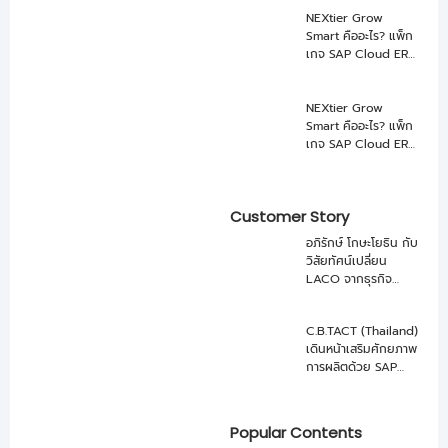
NEXtier Grow
Smart คืออะไร? แพ็ก
เกจ SAP Cloud ERP
สำหรับธุรกิจ Trading
NEXtier Grow
Smart คืออะไร? แพ็ก
เกจ SAP Cloud ERP
สำหรับธุรกิจ Trading
Customer Story
อภิรักษ์ โกษะโยธิน กับ
วิสัยทัศน์เปลี่ยน
LACO จากธุรกิจ
เกษตรสู่ บริษัทอาหาร
ระดับโลกด้วย SAP
C.B.TACT (Thailand)
และ NEXUS
เดินหน้าเสริมศักยภาพ
การผลิตด้วย SAP
Business One จาก
NEXUS
Popular Contents