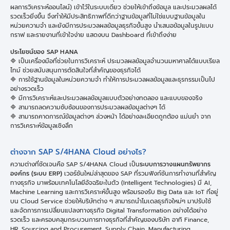
ผลการวิเคราะห์ออนไลน์) เข้าไว้ในระบบเดียว ช่วยให้เข้าถึงข้อมูล และประมวลผลได้
รวดเร็วยิ่งขึ้น จึงทำให้มีประสิทธิภาพที่ดีกว่าฐานข้อมูลที่ไม่ใช่แบบฐานข้อมูลใน
หน่วยความจำ และยังมีการประมวลผลข้อมูลธุรกิจขั้นสูง นำเสนอข้อมูลในรูปแบบ
กราฟ และรายงานที่เข้าใจง่าย แสดงบน Dashboard ที่เข้าถึงง่าย
ประโยชน์ของ SAP HANA
🔷 เป็นเครื่องมือที่ช่วยในการวิเคราะห์ ประมวลผลข้อมูลจำนวนมหาศาลได้แบบเรียล
ไทม์ ช่วยสนับสนุนการตัดสินใจที่สำคัญของธุรกิจได้
🔷 การใช้ฐานข้อมูลในหน่วยความจำ ทำให้การประมวลผลข้อมูลและธุรกรรมเป็นไป
อย่างรวดเร็ว
🔷 มีการวิเคราะห์และประมวลผลข้อมูลแบบตัวอย่างทดลอง และแบบของจริง
🔷 สามารถลดความซับซ้อนของการประมวลผลข้อมูลต่างๆ ได้
🔷 สามารถคาดการณ์ข้อมูลต่างๆ ล่วงหน้า ได้อย่างละเอียดถูกต้อง แม่นยำ จาก
การวิเคราะห์ข้อมูลเชิงลึก
ต่างจาก SAP S/4HANA Cloud อย่างไร?
ความต่างที่ชัดเจนคือ SAP S/4HANA Cloud เป็น
ระบบการวางแผนทรัพยากร
องค์กร (ระบบ ERP)
เวอร์ชันใหม่ล่าสุดของ SAP ที่รวมฟังก์ชันการทำงานที่สำคัญ
ทางธุรกิจ มาพร้อมเทคโนโลยีอัจฉริยะในตัว (Intelligent Technologies) มี AI,
Machine Learning และการวิเคราะห์ขั้นสูง พร้อมรองรับ Big Data และ IoT ที่อยู่
บน Cloud Service ช่วยให้บริษัทต่าง ๆ สามารถนำโมเดลธุรกิจใหม่ๆ มาปรับใช้
และจัดการการเปลี่ยนแปลงทางธุรกิจ Digital Transformation อย่างได้อย่าง
รวดเร็ว และครอบคลุมกระบวนการทางธุรกิจที่สำคัญของบริษัท อาทิ Finance,
HR, Sourcing and Procurement, Supply Chain, Manufacturing,