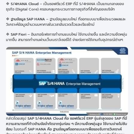
🔷
S/4HANA Cloud
– เป็นซอฟต์แวร์ ERP ที่มี S/4HANA เป็นแกนกลางของ
ธุรกิจ (Digital Core) ครอบคลุมกระบวนการทางธุรกิจที่สำคัญของบริษัท
🔷
ฐานข้อมูล SAP HANA
– ฐานข้อมูลแบบใหม่ ที่ออกแบบมาเพื่อประมวลผลและ
วิเคราะห์ข้อมูลจำนวนมหาศาลในเวลาอันรวดเร็วและเรียลไทม์
🔷
SAP
Fiori
– อินเทอร์เฟซการทำงานแบบใหม่ ใช้งานง่ายขึ้น และมีความยืดหยุ่น
มากขึ้น สามารถทำงานผ่านเว็บเบราว์เซอร์ได้ ง่ายต่อการใช้งานกับอุปกรณ์ต่างๆ
กล่าวโดยสรุป
SAP S/4HANA Cloud คือ ซอฟต์แวร์ ERP รุ่นล่าสุดของ SAP ที่มี
ความสามารถที่ก้าวข้ามข้อจำกัดจากรุ่นก่อน ๆ มีความยืดหยุ่นสูง ใช้งานง่ายไม่ซับ
ซ้อน
ในขณะที่
SAP HANA คือ ฐานข้อมูลที่ออกแบบมาเพื่อรองรับการวิเคราะห์