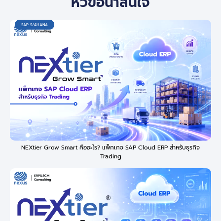
หัวข้อน่าสนใจ
SAP S/4HANA
SAP S/4HANA
SAP S/4HANA
NEXtier Grow Smart คืออะไร? แพ็กเกจ SAP Cloud ERP สำหรับธุรกิจ
Trading