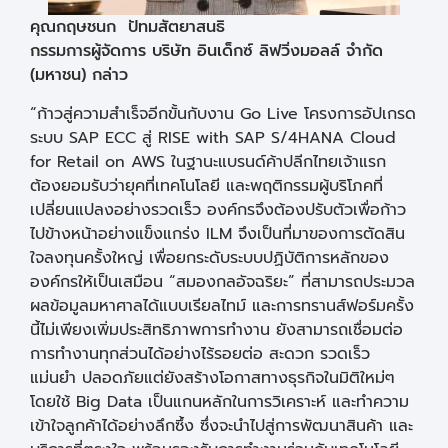
คุณกฤษชนก ปัทมสัตยาสนธิ
กรรมการผู้จัดการ บริษัท อินเด็กซ์ ลิฟวิ่งมอลล์ จำกัด
(มหาชน) กล่าว
“ก้าวสู่ความสำเร็จอีกขั้นกับงาน Go Live โครงการอัปเกรด
ระบบ SAP ECC สู่ RISE with SAP S/4HANA Cloud
for Retail on AWS ในฐานะแบรนด์ค้าปลีกไทยเจ้าแรก
ต้องยอมรับว่ายุคที่เทคโนโลยี และพฤติกรรมผู้บริโภคที่
เปลี่ยนแปลงอย่างรวดเร็ว องค์กรจึงต้องปรับตัวเพื่อก้าว
ไปข้างหน้าอย่างแข็งแกร่ง ILM จึงเป็นที่มาของการตัดสิน
ใจลงทุนครั้งใหญ่ เพื่อยกระดับระบบปฏิบัติการหลักของ
องค์กรให้เป็นเสมือน “สมองกลอัจฉริยะ” ที่สามารถประมวล
ผลข้อมูลมหาศาลได้แบบเรียลไทม์ และการทรานส์ฟอร์มครั้ง
นี้ไม่เพียงเพิ่มประสิทธิภาพการทำงาน ยังสามารถเชื่อมต่อ
การทำงานทุกส่วนได้อย่างไร้รอยต่อ สะดวก รวดเร็ว
แม่นยำ ปลอดภัยแต่ยังสร้างโอกาสทางธุรกิจในมิติใหม่ๆ
โดยใช้ Big Data เป็นแกนหลักในการวิเคราะห์ และทำความ
เข้าใจลูกค้าได้อย่างลึกซึ้ง ซึ่งจะนำไปสู่การพัฒนาสินค้า และ