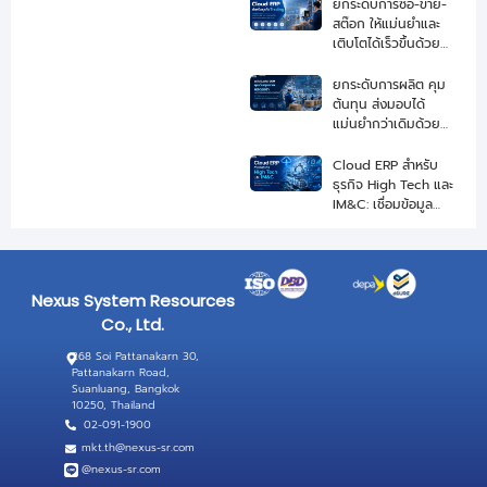
ยกระดับการซื้อ-ขาย-
สต๊อก ให้แม่นยำและ
เติบโตได้เร็วขึ้นด้วย
Cloud ERP สำหรับ
ธุรกิจ Trading
ยกระดับการผลิต คุม
ต้นทุน ส่งมอบได้
แม่นยำกว่าเดิมด้วย
Cloud ERP สำหรับ
ธุรกิจอุตสาหกรรมรับ
Cloud ERP สำหรับ
ผลิต OEM
ธุรกิจ High Tech และ
IM&C: เชื่อมข้อมูล
ผลิต สต็อก และ
ซัพพลายเชนแบบเรียล
ไทม์
Nexus System Resources
Co., Ltd.
268 Soi Pattanakarn 30,
Pattanakarn Road,
Suanluang, Bangkok
10250, Thailand
02-091-1900
mkt.th@nexus-sr.com
@nexus-sr.com