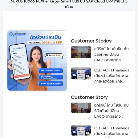
NEXUS เปิดตัว NEXtier Grow Smart ขึ้นระบบ SAP Cloud ERP ภายใน 3
เดือน
Customer Stories
อภิรักษ์ โกษะโยธิน กับ
วิสัยทัศน์เปลี่ยน
LACO จากธุรกิจ
เกษตรสู่ บริษัทอาหาร
C.B.TACT (Thailand)
ระดับโลกด้วย SAP
เดินหน้าเสริมศักยภาพ
และ NEXUS
การผลิตด้วย SAP
Business One จาก
NEXUS
Customer Story
อภิรักษ์ โกษะโยธิน กับ
วิสัยทัศน์เปลี่ยน
LACO จากธุรกิจ
เกษตรสู่ บริษัทอาหาร
ระดับโลกด้วย SAP
C.B.TACT (Thailand)
และ NEXUS
เดินหน้าเสริมศักยภาพ