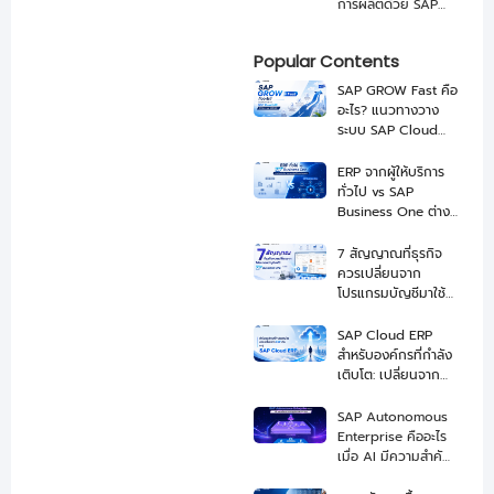
การผลิตด้วย SAP
Business One จาก
NEXUS
Popular Contents
SAP GROW Fast คือ
อะไร? แนวทางวาง
ระบบ SAP Cloud
ERP ให้ Go-Live ได้
เร็วขึ้น
ERP จากผู้ให้บริการ
ทั่วไป vs SAP
Business One ต่าง
กันอย่างไร เลือกแบบ
ไหนดี
7 สัญญาณที่ธุรกิจ
ควรเปลี่ยนจาก
โปรแกรมบัญชีมาใช้
SAP Business One
SAP Cloud ERP
สำหรับองค์กรที่กำลัง
เติบโต: เปลี่ยนจาก
ERP เดิมสู่ระบบที่
พร้อมขยายธุรกิจ
SAP Autonomous
Enterprise คืออะไร
เมื่อ AI มีความสำคัญ
ในการขับเคลื่อนธุรกิจ