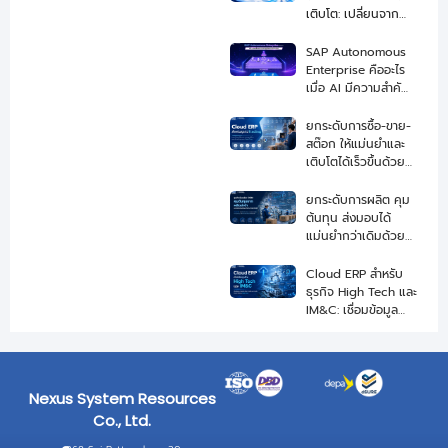
เติบโต: เปลี่ยนจาก
ERP เดิมสู่ระบบที่
พร้อมขยายธุรกิจ
SAP Autonomous
Enterprise คืออะไร
เมื่อ AI มีความสำคัญ
ในการขับเคลื่อนธุรกิจ
ยกระดับการซื้อ-ขาย-
สต๊อก ให้แม่นยำและ
เติบโตได้เร็วขึ้นด้วย
Cloud ERP สำหรับ
ธุรกิจ Trading
ยกระดับการผลิต คุม
ต้นทุน ส่งมอบได้
แม่นยำกว่าเดิมด้วย
Cloud ERP สำหรับ
ธุรกิจอุตสาหกรรมรับ
Cloud ERP สำหรับ
ผลิต OEM
ธุรกิจ High Tech และ
IM&C: เชื่อมข้อมูล
ผลิต สต็อก และ
ซัพพลายเชนแบบเรียล
ไทม์
Nexus System Resources
Co., Ltd.