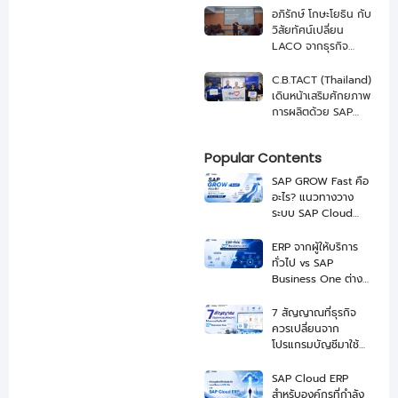
อภิรักษ์ โกษะโยธิน กับ
วิสัยทัศน์เปลี่ยน
LACO จากธุรกิจ
เกษตรสู่ บริษัทอาหาร
ระดับโลกด้วย SAP
C.B.TACT (Thailand)
และ NEXUS
เดินหน้าเสริมศักยภาพ
การผลิตด้วย SAP
Business One จาก
NEXUS
Popular Contents
SAP GROW Fast คือ
อะไร? แนวทางวาง
ระบบ SAP Cloud
ERP ให้ Go-Live ได้
เร็วขึ้น
ERP จากผู้ให้บริการ
ทั่วไป vs SAP
Business One ต่าง
กันอย่างไร เลือกแบบ
ไหนดี
7 สัญญาณที่ธุรกิจ
ควรเปลี่ยนจาก
โปรแกรมบัญชีมาใช้
SAP Business One
SAP Cloud ERP
สำหรับองค์กรที่กำลัง