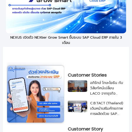
NEXUS เปิดตัว NEXtier Grow Smart ขึ้นระบบ SAP Cloud ERP ภายใน 3
เดือน
Customer Stories
อภิรักษ์ โกษะโยธิน กับ
วิสัยทัศน์เปลี่ยน
LACO จากธุรกิจ
เกษตรสู่ บริษัทอาหาร
C.B.TACT (Thailand)
ระดับโลกด้วย SAP
เดินหน้าเสริมศักยภาพ
และ NEXUS
การผลิตด้วย SAP
Business One จาก
NEXUS
Customer Story