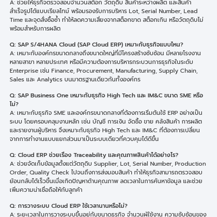
A: ช่วยให้ธุรกิจตรวจสอบจำนวนสต็อก วัตถุดิบ สินค้าระหว่างผลิต และสินค้า
สำเร็จรูปได้แบบเรียลไทม์ พร้อมรองรับการบริหาร Lot, Serial Number, Lead
Time และจุดสั่งซื้อซ้ำ ทำให้ลดความเสี่ยงจากสต็อกขาด สต็อกเกิน หรือวัตถุดิบไม่
พร้อมสำหรับการผลิต
Q: SAP S/4HANA Cloud (SAP Cloud ERP) เหมาะกับธุรกิจแบบไหน?
A: เหมาะกับองค์กรขนาดกลางถึงขนาดใหญ่ที่มีโครงสร้างซับซ้อน มีหลายโรงงาน
หลายสาขา หลายประเทศ หรือมีความต้องการบริหารกระบวนการธุรกิจในระดับ
Enterprise เช่น Finance, Procurement, Manufacturing, Supply Chain,
Sales และ Analytics บนมาตรฐานเดียวกันทั้งองค์กร
Q: SAP Business One เหมาะกับธุรกิจ High Tech และ IM&C ขนาด SME หรือ
ไม่?
A: เหมาะกับธุรกิจ SME และองค์กรขนาดกลางที่ต้องการเริ่มต้นใช้ ERP อย่างเป็น
ระบบ โดยครอบคลุมงานหลัก เช่น บัญชี การเงิน จัดซื้อ ขาย คลังสินค้า การผลิต
และรายงานผู้บริหาร จึงเหมาะกับธุรกิจ High Tech และ IM&C ที่ต้องการเปลี่ยน
จากการทำงานแบบแยกส่วนมาเป็นระบบเดียวที่ควบคุมได้ดีขึ้น
Q: Cloud ERP ช่วยเรื่อง Traceability และคุณภาพสินค้าได้อย่างไร?
A: ช่วยจัดเก็บข้อมูลตั้งแต่วัตถุดิบ Supplier, Lot, Serial Number, Production
Order, Quality Check ไปจนถึงการส่งมอบสินค้า ทำให้ธุรกิจสามารถตรวจสอบ
ย้อนกลับได้เร็วขึ้นเมื่อเกิดปัญหาด้านคุณภาพ ลดเวลาในการค้นหาข้อมูล และช่วย
เพิ่มความน่าเชื่อถือให้กับลูกค้า
Q: การวางระบบ Cloud ERP ใช้เวลานานหรือไม่?
A: ระยะเวลาในการวางระบบขึ้นอยู่กับขนาดธุรกิจ จำนวนผู้ใช้งาน ความซับซ้อนของ