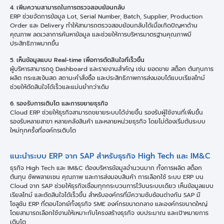
4. เพิ่มความสามารถในการตรวจสอบย้อนกลับ
ERP ช่วยจัดการข้อมูล Lot, Serial Number, Batch, Supplier, Production
Order และ Delivery ทำให้สามารถตรวจสอบย้อนกลับได้เมื่อเกิดปัญหาด้าน
คุณภาพ ลดเวลาการค้นหาข้อมูล และช่วยให้การบริหารมาตรฐานคุณภาพมี
ประสิทธิภาพมากขึ้น
5.
เห็นข้อมูลแบบ
Real-time เพื่อการตัดสินใจที่เร็วขึ้น
ผู้บริหารสามารถดู Dashboard และรายงานสำคัญ เช่น ยอดขาย สต็อก ต้นทุนการ
ผลิต กระแสเงินสด สถานะคำสั่งซื้อ และประสิทธิภาพการส่งมอบได้แบบเรียลไทม์
ช่วยให้ตัดสินใจได้เร็วและแม่นยำกว่าเดิม
6.
รองรับการเติบโต และการขยายธุรกิจ
Cloud ERP ช่วยให้ธุรกิจสามารถขยายระบบได้ง่ายขึ้น รองรับผู้ใช้งานที่เพิ่มขึ้น
รองรับหลายสาขา หลายคลังสินค้า และหลายหน่วยธุรกิจ โดยไม่ต้องเริ่มต้นระบบ
ใหม่ทุกครั้งที่องค์กรเติบโต
แนะนำระบบ ERP จาก SAP สำหรับธุรกิจ High Tech และ IM&C
ธุรกิจ High Tech และ IM&C ต้องบริหารข้อมูลจำนวนมาก ทั้งการผลิต สต็อก
ต้นทุน ซัพพลายเชน คุณภาพ และการส่งมอบสินค้า การเลือกใช้ ระบบ ERP บน
Cloud จาก SAP ช่วยให้ธุรกิจเชื่อมทุกกระบวนการไว้บนระบบเดียว เห็นข้อมูลแบบ
เรียลไทม์ และตัดสินใจได้เร็วขึ้น สำหรับองค์กรที่มีความซับซ้อนต่างกัน SAP มี
โซลูชัน ERP ที่ตอบโจทย์ทั้งธุรกิจ SME องค์กรขนาดกลาง และองค์กรขนาดใหญ่
โดยสามารถเลือกใช้งานให้เหมาะกับโครงสร้างธุรกิจ งบประมาณ และเป้าหมายการ
เติบโต