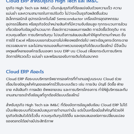
Cloud ERP สำหรับธุรกิจ High Tech และ IM&C
ธุรกิจ High Tech และ IM&C เป็นกลุ่มธุรกิจที่ต้องแข่งขันด้วยความเร็ว ความ
แม่นยำ และความสามารถในการปรับตัว ไม่ว่าจะเป็นธุรกิจผลิตชิ้นส่วน
อิเล็กทรอนิกส์ อุปกรณ์เทคโนโลยี Semiconductor เครื่องจักรอุตสาหกรรม
อุปกรณ์สื่อสาร หรือธุรกิจจัดจำหน่ายสินค้าที่มีความซับซ้อนสูง ทุกกระบวนการล้วน
เกี่ยวข้องกับข้อมูลจำนวนมาก ตั้งแต่การวางแผนการผลิต การจัดซื้อวัตถุดิบ การ
ควบคุมสต็อก การบริหารต้นทุน ไปจนถึงการส่งมอบสินค้าให้ลูกค้าตามกำหนด ซึ่ง
การใช้ Excel หรือระบบแยกส่วนอาจไม่เพียงพออีกต่อไป เพราะข้อมูลกระจัดกระจาย
ตรวจสอบยาก และไม่สามารถมองเห็นภาพรวมของธุรกิจได้แบบเรียลไทม์ นี่จึงเป็น
เหตุผลที่หลายองค์กรเริ่มมองหา ระบบ ERP บน Cloud เพื่อยกระดับการบริหาร
จัดการให้รวดเร็ว แม่นยำ และพร้อมรองรับการเติบโตในอนาคต
Cloud ERP คืออะไร
Cloud ERP คือระบบบริหารทรัพยากรองค์กรที่ทำงานอยู่บนระบบ Cloud ช่วย
เชื่อมโยงข้อมูลสำคัญขององค์กรไว้ในระบบเดียว เช่น การเงิน บัญชี จัดซื้อ ฝ่าย
ขาย คลังสินค้า การผลิต ซัพพลายเชน และการบริหารโครงการ ทำให้ผู้บริหารและทีม
งานสามารถเข้าถึงข้อมูลที่ถูกต้องได้แบบเรียลไทม์
สำหรับธุรกิจ High Tech และ IM&C ที่ต้องจัดการข้อมูลซับซ้อน Cloud ERP ไม่ได้
เป็นเพียงระบบที่ช่วยสนับสนุนการทำงานเท่านั้น แต่เป็นเครื่องมือสำคัญที่ช่วยให้
ธุรกิจตัดสินใจได้เร็วขึ้น ควบคุมต้นทุนได้ดีขึ้น และตอบสนองต่อการเปลี่ยนแปลง
ของตลาดได้อย่างมีประสิทธิภาพ