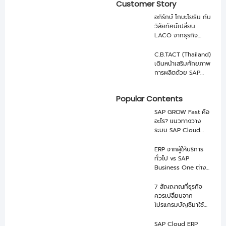
Customer Story
ผลิต OEM
อภิรักษ์ โกษะโยธิน กับ
วิสัยทัศน์เปลี่ยน
LACO จากธุรกิจ
เกษตรสู่ บริษัทอาหาร
ระดับโลกด้วย SAP
C.B.TACT (Thailand)
และ NEXUS
เดินหน้าเสริมศักยภาพ
การผลิตด้วย SAP
Business One จาก
NEXUS
Popular Contents
SAP GROW Fast คือ
อะไร? แนวทางวาง
ระบบ SAP Cloud
ERP ให้ Go-Live ได้
เร็วขึ้น
ERP จากผู้ให้บริการ
ทั่วไป vs SAP
Business One ต่าง
กันอย่างไร เลือกแบบ
ไหนดี
7 สัญญาณที่ธุรกิจ
ควรเปลี่ยนจาก
โปรแกรมบัญชีมาใช้
SAP Business One
SAP Cloud ERP