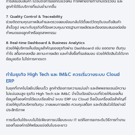
การส่งมอบสินค้า ไปจนถึงการออกใบแจ้งหนี้ ทำให้ฝ่ายขายทำงานได้เร็วขึ้น และ
ลูกค้าได้รับบริการที่แม่นยำมากขึ้น
7. Quality Control & Traceability
ช่วยติดตามคุณภาพสินค้าและตรวจสอบย้อนกลับได้ตั้งแต่วัตถุดิบจนถึงสินค้า
สำเร็จรูป เหมาะกับธุรกิจที่ต้องควบคุมมาตรฐานการผลิตและต้องตอบสนองต่อข้อ
กำหนดของลูกค้าหรืออุตสาหกรรม
8. Real-time Dashboard & Business Analytics
ช่วยให้ผู้บริหารเห็นข้อมูลสำคัญของธุรกิจผ่าน Dashboard เช่น ยอดขาย ต้นทุน
กำไร สต็อกคงเหลือ สถานะการผลิต และคำสั่งซื้อที่รอส่งมอบ ช่วยให้ตัดสินใจได้จาก
ข้อมูลจริง ไม่ใช่การคาดเดา
ทำไมธุรกิจ High Tech และ IM&C ควรเริ่มวางระบบ Cloud
ERP
ในยุคที่เทคโนโลยีเปลี่ยนเร็ว ลูกค้าต้องการความแม่นยำ และซัพพลายเชนมีความ
ไม่แน่นอนสูง ธุรกิจ High Tech และ IM&C จำเป็นต้องมีระบบที่ช่วยให้มองเห็น
ข้อมูลทั้งองค์กรได้แบบเรียลไทม์ ระบบ ERP บน Cloud จึงเป็นเครื่องมือสำคัญที่
ช่วยให้ธุรกิจบริหารต้นทุน วางแผนการผลิต ควบคุมสต็อก และตัดสินใจได้อย่างมี
ประสิทธิภาพ
การเริ่มต้นใช้ระบบไม่ใช่เพียงการเปลี่ยนระบบ IT แต่คือการยกระดับวิธีการทำงาน
ของทั้งองค์กรให้พร้อมแข่งขันในระยะยาว