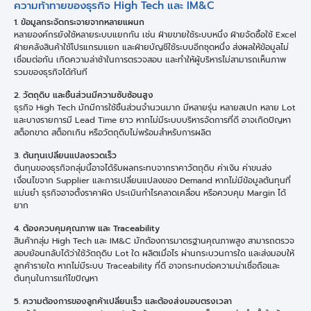
ความท้าทายของธุรกิจ High Tech และ IM&C
1. ข้อมูลกระจัดกระจายจากหลายแผนก
หลายองค์กรยังใช้หลายระบบแยกกัน เช่น ฝ่ายขายใช้ระบบหนึ่ง ฝ่ายจัดซื้อใช้ Excel
ฝ่ายคลังสินค้าใช้โปรแกรมแยก และฝ่ายบัญชีใช้ระบบอีกชุดหนึ่ง ส่งผลให้ข้อมูลไม่
เชื่อมต่อกัน เกิดความล่าช้าในการตรวจสอบ และทำให้ผู้บริหารไม่สามารถเห็นภาพ
รวมของธุรกิจได้ทันที
2. วัตถุดิบ และชิ้นส่วนมีความซับซ้อนสูง
ธุรกิจ High Tech มักมีการใช้ชิ้นส่วนจำนวนมาก มีหลายรุ่น หลายสเปก หลาย Lot
และบางรายการมี Lead Time ยาว หากไม่มีระบบบริหารจัดการที่ดี อาจเกิดปัญหา
สต็อกขาด สต็อกเกิน หรือวัตถุดิบไม่พร้อมสำหรับการผลิต
3. ต้นทุนเปลี่ยนแปลงรวดเร็ว
ต้นทุนของธุรกิจกลุ่มนี้อาจได้รับผลกระทบจากราคาวัตถุดิบ ค่าเงิน ค่าขนส่ง
เงื่อนไขจาก Supplier และการเปลี่ยนแปลงของ Demand หากไม่มีข้อมูลต้นทุนที่
แม่นยำ ธุรกิจอาจตั้งราคาผิด ประเมินกำไรคลาดเคลื่อน หรือควบคุม Margin ได้
ยาก
4.
ต้องควบคุมคุณภาพ และ
Traceability
สินค้ากลุ่ม High Tech และ IM&C มักต้องการมาตรฐานคุณภาพสูง สามารถตรวจ
สอบย้อนกลับได้ว่าใช้วัตถุดิบ Lot ใด ผลิตเมื่อไร ผ่านกระบวนการใด และส่งมอบให้
ลูกค้ารายใด หากไม่มีระบบ Traceability ที่ดี อาจกระทบต่อความน่าเชื่อถือและ
ต้นทุนในการแก้ไขปัญหา
5.
ความต้องการของลูกค้าเปลี่ยนเร็ว และต้องส่งมอบตรงเวลา