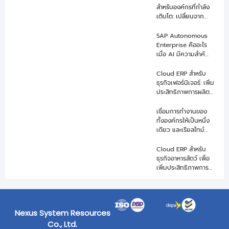
สำหรับองค์กรที่กำลัง
เติบโต: เปลี่ยนจาก
ERP เดิมสู่ระบบที่
พร้อมขยายธุรกิจ
SAP Autonomous
Enterprise คืออะไร
เมื่อ AI มีความสำคัญ
ในการขับเคลื่อนธุรกิจ
Cloud ERP สำหรับ
ธุรกิจเฟอร์นิเจอร์: เพิ่ม
ประสิทธิภาพการผลิต
สต็อก และการขาย
เชื่อมการทำงานของ
ทั้งองค์กรให้เป็นหนึ่ง
เดียว และเรียลไทม์
ด้วย Cloud ERP
สำหรับธุรกิจขายและ
Cloud ERP สำหรับ
ผลิตเสื้อผ้า
ธุรกิจอาหารสัตว์ เพื่อ
เพิ่มประสิทธิภาพการ
ผลิต และยกระดับงาน
ขายให้เติบโต
Nexus System Resources
Co., Ltd.