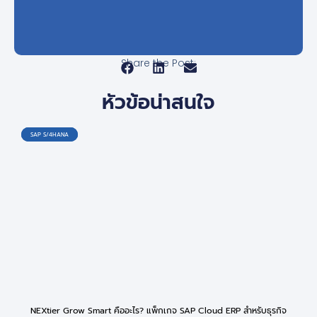
Share the Post:
หัวข้อน่าสนใจ
SAP S/4HANA
SAP S/4HANA
SAP S/4HANA
NEXtier Grow Smart คืออะไร? แพ็กเกจ SAP Cloud ERP สำหรับธุรกิจ