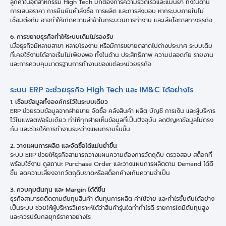
ลูกค้าในอุตสาหกรรม High Tech มักต้องการความรวดเร็วและแม่นยำ ทั้งในด้าน
การเสนอราคา การยืนยันคำสั่งซื้อ การผลิต และการส่งมอบ หากระบบภายในไม่
เชื่อมต่อกัน อาจทำให้เกิดความล่าช้าในกระบวนการทำงาน และเสียโอกาสทางธุรกิจ
6.
การขยายธุรกิจทำให้ระบบเดิมไม่รองรับ
เมื่อธุรกิจมีหลายสาขา หลายโรงงาน หรือมีการขยายตลาดไปต่างประเทศ ระบบเดิม
ที่เคยใช้งานได้อาจเริ่มไม่เพียงพอ ทั้งในด้าน ประสิทธิภาพ ความปลอดภัย รายงาน
และการควบคุมมาตรฐานการทำงานของแต่ละหน่วยธุรกิจ
ระบบ ERP จะช่วยธุรกิจ High Tech และ IM&C ได้อย่างไร
1. เชื่อมข้อมูลทั้งองค์กรไว้ในระบบเดียว
ERP ช่วยรวมข้อมูลจากฝ่ายขาย จัดซื้อ คลังสินค้า ผลิต บัญชี การเงิน และผู้บริหาร
ไว้ในแพลตฟอร์มเดียว ทำให้ทุกฝ่ายเห็นข้อมูลที่เป็นปัจจุบัน ลดปัญหาข้อมูลไม่ตรง
กัน และช่วยให้การทำงานระหว่างแผนกราบรื่นขึ้น
2.
วางแผนการผลิต และจัดซื้อได้แม่นยำขึ้น
ระบบ ERP ช่วยให้ธุรกิจสามารถวางแผนความต้องการวัตถุดิบ ตรวจสอบ สต็อกที่
พร้อมใช้งาน ดูสถานะ Purchase Order และวางแผนการผลิตตาม Demand ได้ดี
ขึ้น ลดความเสี่ยงจากวัตถุดิบขาดหรือสต็อกค้างเกินความจำเป็น
3.
ควบคุมต้นทุน และ
Margin ได้ดีขึ้น
ธุรกิจสามารถติดตามต้นทุนสินค้า ต้นทุนการผลิต ค่าใช้จ่าย และกำไรขั้นต้นได้อย่าง
เป็นระบบ ช่วยให้ผู้บริหารวิเคราะห์ได้ว่าสินค้ารุ่นใดทำกำไรดี รายการใดมีต้นทุนสูง
และควรปรับกลยุทธ์ราคาอย่างไร