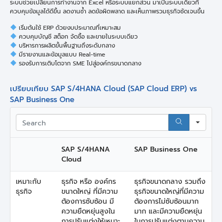
ระบบช่วยเปลี่ยนการทำงานจาก Excel หรือระบบแยกส่วน มาเป็นระบบเดียวที่
ควบคุมข้อมูลได้ดีขึ้น ลดงานซ้ำ ลดข้อผิดพลาด และเห็นภาพรวมธุรกิจชัดเจนขึ้น
เริ่มต้นใช้ ERP ด้วยงบประมาณที่เหมาะสม
ควบคุมบัญชี สต็อก จัดซื้อ และขายในระบบเดียว
บริหารการผลิตขั้นพื้นฐานถึงระดับกลาง
มีรายงานและข้อมูลแบบ Real-time
รองรับการเติบโตจาก SME ไปสู่องค์กรขนาดกลาง
เปรียบเทียบ SAP S/4HANA Cloud (SAP Cloud ERP) vs
SAP Business One
Sea
SAP S/4HANA
SAP Business One
Cloud
เหมาะกับ
ธุรกิจ หรือ องค์กร
ธุรกิจขนาดกลาง รวมถึง
ธุรกิจ
ขนาดใหญ่ ที่มีความ
ธุรกิจขนาดใหญ่ที่มีความ
ต้องการซับซ้อน มี
ต้องการไม่ซับซ้อนมาก
ความยืดหยุ่นสูงใน
มาก และมีความยืดหยุ่น
การปรับแต่งให้เหมาะ
ในการปรับแต่งตามความ