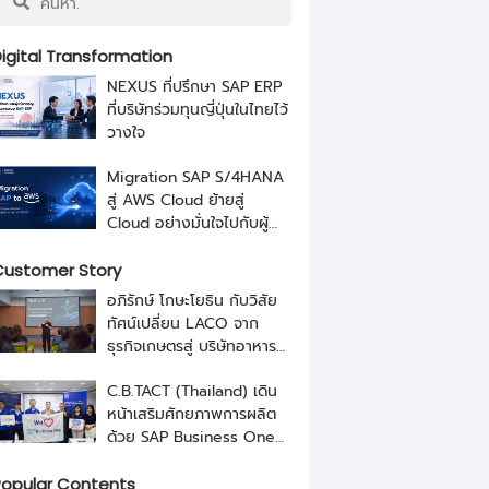
igital Transformation
NEXUS ที่ปรึกษา SAP ERP
ที่บริษัทร่วมทุนญี่ปุ่นในไทยไว้
วางใจ
Migration SAP S/4HANA
สู่ AWS Cloud ย้ายสู่
Cloud อย่างมั่นใจไปกับผู้
เชี่ยวชาญจาก NEXUS
ustomer Story
อภิรักษ์ โกษะโยธิน กับวิสัย
ทัศน์เปลี่ยน LACO จาก
ธุรกิจเกษตรสู่ บริษัทอาหาร
ระดับโลกด้วย SAP และ
C.B.TACT (Thailand) เดิน
NEXUS
หน้าเสริมศักยภาพการผลิต
ด้วย SAP Business One
จาก NEXUS
opular Contents