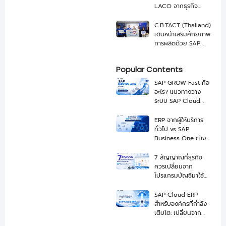
LACO จากธุรกิจ
เกษตรสู่ บริษัทอาหาร
ระดับโลกด้วย SAP
C.B.TACT (Thailand)
และ NEXUS
เดินหน้าเสริมศักยภาพ
การผลิตด้วย SAP
Business One จาก
NEXUS
Popular Contents
SAP GROW Fast คือ
อะไร? แนวทางวาง
ระบบ SAP Cloud
ERP ให้ Go-Live ได้
เร็วขึ้น
ERP จากผู้ให้บริการ
ทั่วไป vs SAP
Business One ต่าง
กันอย่างไร เลือกแบบ
ไหนดี
7 สัญญาณที่ธุรกิจ
ควรเปลี่ยนจาก
โปรแกรมบัญชีมาใช้
SAP Business One
SAP Cloud ERP
สำหรับองค์กรที่กำลัง
เติบโต: เปลี่ยนจาก
ERP เดิมสู่ระบบที่