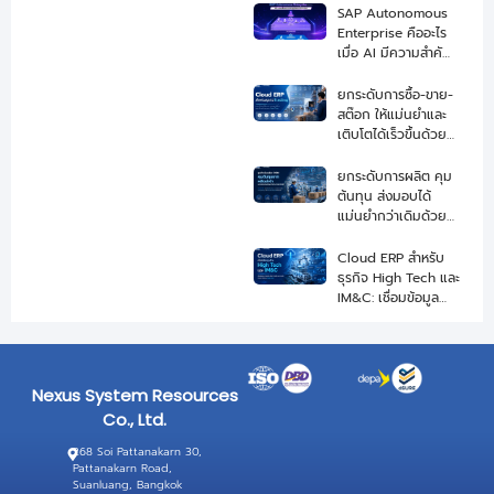
พร้อมขยายธุรกิจ
SAP Autonomous
Enterprise คืออะไร
เมื่อ AI มีความสำคัญ
ในการขับเคลื่อนธุรกิจ
ยกระดับการซื้อ-ขาย-
สต๊อก ให้แม่นยำและ
เติบโตได้เร็วขึ้นด้วย
Cloud ERP สำหรับ
ธุรกิจ Trading
ยกระดับการผลิต คุม
ต้นทุน ส่งมอบได้
แม่นยำกว่าเดิมด้วย
Cloud ERP สำหรับ
ธุรกิจอุตสาหกรรมรับ
Cloud ERP สำหรับ
ผลิต OEM
ธุรกิจ High Tech และ
IM&C: เชื่อมข้อมูล
ผลิต สต็อก และ
ซัพพลายเชนแบบเรียล
ไทม์
Nexus System Resources
Co., Ltd.
268 Soi Pattanakarn 30,
Pattanakarn Road,
Suanluang, Bangkok