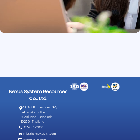
Nexus System Resources
Co., Ltd.
268 Soi Pattanakarn 30,
Pattanakarn Road,
Suanluang, Bangkok
10250, Thailand
02-091-1900
mkt.th@nexus-sr.com
@nexus-sr.com