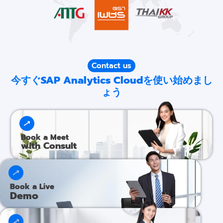
Contact us
今すぐSAP Analytics Cloudを使い始めまし
ょう
Book a Meet
with Consult
Book a Live
Demo​