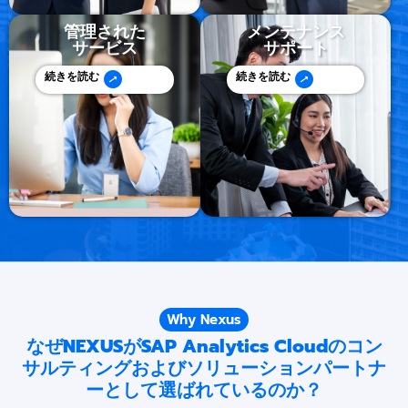
管理された
メンテナンス​
サービス
サポート
続きを読む
続きを読む
Why Nexus
なぜNEXUSがSAP Analytics Cloudのコン
サルティングおよびソリューションパートナ
ーとして選ばれているのか？​