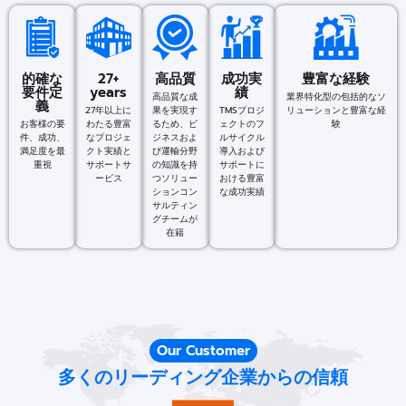
的確な
27+
高品質
成功実
豊富な経験
要件定
years
績
高品質な成
業界特化型の包括的なソ
義
27年以上に
果を実現す
TMSプロジ
リューションと豊富な経
お客様の要
わたる豊富
るため、ビ
ェクトのフ
験
件、成功、
なプロジェ
ジネスおよ
ルサイクル
満足度を最
クト実績と
び運輸分野
導入および
重視
サポートサ
の知識を持
サポートに
ービス
つソリュー
おける豊富
ションコン
な成功実績
サルティン
グチームが
在籍
Our Customer
多くのリーディング企業からの信頼