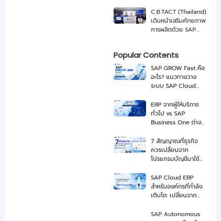
เกษตรสู่ บริษัทอาหาร
ระดับโลกด้วย SAP
C.B.TACT (Thailand)
และ NEXUS
เดินหน้าเสริมศักยภาพ
การผลิตด้วย SAP
Business One จาก
NEXUS
Popular Contents
SAP GROW Fast คือ
อะไร? แนวทางวาง
ระบบ SAP Cloud
ERP ให้ Go-Live ได้
เร็วขึ้น
ERP จากผู้ให้บริการ
ทั่วไป vs SAP
Business One ต่าง
กันอย่างไร เลือกแบบ
ไหนดี
7 สัญญาณที่ธุรกิจ
ควรเปลี่ยนจาก
โปรแกรมบัญชีมาใช้
SAP Business One
SAP Cloud ERP
สำหรับองค์กรที่กำลัง
เติบโต: เปลี่ยนจาก
ERP เดิมสู่ระบบที่
พร้อมขยายธุรกิจ
SAP Autonomous