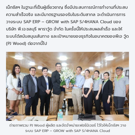
เน็กซัสฯ ในฐานะที่เป็นผู้เชี่ยวชาญ ซึ่งมีประสบการณ์การทำงานที่ประสบ
ความสำเร็จจริง และมีมาตรฐานรองรับในระดับสากล จะดำเนินการการ
วางระบบ SAP ERP – GROW with SAP S/4HANA Cloud ของ
บริษัท พี.เจ.ชลบุรี พาราวู้ด จำกัด ในครั้งนี้ให้ประสบผลสำเร็จ และให้
ระบบได้สนับสนุนเส้นทาง และเป้าหมายของธุรกิจในอนาคตของพีเจ วู้ด
(PJ Wood) ต่อจากนี้ไป
ถ่ายภาพรวม PJ Wood ผู้ผลิต และจัดจำหน่ายเฟอร์นิเจอร์ ไว้ใจให้เน็กซัสฯ วาง
ระบบ SAP ERP – GROW with SAP S/4HANA Cloud