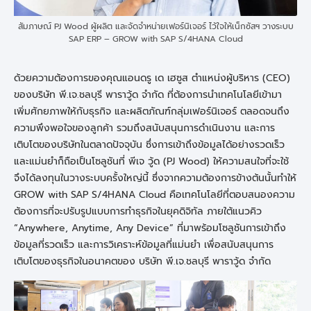
สัมภาษณ์ PJ Wood ผู้ผลิต และจัดจำหน่ายเฟอร์นิเจอร์ ไว้ใจให้เน็กซัสฯ วางระบบ
SAP ERP – GROW with SAP S/4HANA Cloud
ด้วยความต้องการของคุณแอนดรู เด เฮซูส ตำแหน่งผู้บริหาร (CEO)
ของบริษัท พี.เจ.ชลบุรี พาราวู้ด จำกัด ที่ต้องการนำเทคโนโลยีเข้ามา
เพิ่มศักยภาพให้กับธุรกิจ และผลิตภัณฑ์กลุ่มเฟอร์นิเจอร์ ตลอดจนถึง
ความพึงพอใจของลูกค้า รวมถึงสนับสนุนการดำเนินงาน และการ
เติบโตของบริษัทในตลาดปัจจุบัน ซึ่งการเข้าถึงข้อมูลได้อย่างรวดเร็ว
และแม่นยำก็ถือเป็นโซลูชันที่ พีเจ วู้ด (PJ Wood) ให้ความสนใจที่จะใช้
จึงได้ลงทุนในวางระบบครั้งใหญ่นี้ ซึ่งจากความต้องการข้างต้นนั้นทำให้
GROW with SAP S/4HANA Cloud คือเทคโนโลยีที่ตอบสนองความ
ต้องการที่จะปรับรูปแบบการทำธุรกิจในยุคดิจิทัล ภายใต้แนวคิว
“Anywhere, Anytime, Any Device” ที่มาพร้อมโซลูชันการเข้าถึง
ข้อมูลที่รวดเร็ว และการวิเคราะห์ข้อมูลที่แม่นยำ เพื่อสนับสนุนการ
เติบโตของธุรกิจในอนาคตของ บริษัท พี.เจ.ชลบุรี พาราวู้ด จำกัด