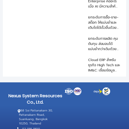
Enterprise คืออะไร
เมื่อ AI มีความสำคัญ
ในการขับเคลื่อนธุรกิจ
ยกระดับการซื้อ-ขาย-
สต๊อก ให้แม่นยำและ
เติบโตได้เร็วขึ้นด้วย
Cloud ERP สำหรับ
ธุรกิจ Trading
ยกระดับการผลิต คุม
ต้นทุน ส่งมอบได้
แม่นยำกว่าเดิมด้วย
Cloud ERP สำหรับ
ธุรกิจอุตสาหกรรมรับ
Cloud ERP สำหรับ
ผลิต OEM
ธุรกิจ High Tech และ
IM&C: เชื่อมข้อมูล
ผลิต สต็อก และ
ซัพพลายเชนแบบเรียล
ไทม์
Nexus System Resources
Co., Ltd.
268 Soi Pattanakarn 30,
Pattanakarn Road,
Suanluang, Bangkok
10250, Thailand
02-091-1900