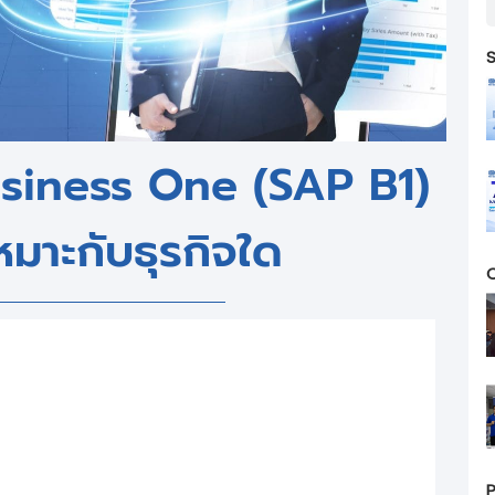
S
usiness One (SAP B1)
หมาะกับธุรกิจใด
C
P