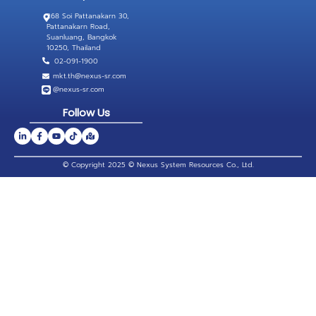
268 Soi Pattanakarn 30,
Pattanakarn Road,
Suanluang, Bangkok
10250, Thailand
02-091-1900
mkt.th@nexus-sr.com
@nexus-sr.com
Follow Us
© Copyright 2025 © Nexus System Resources Co., Ltd.