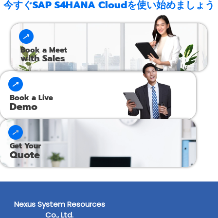
今すぐSAP S4HANA Cloudを使い始めましょう
Book a Meet
with Sales
Book a Live
Demo​
Get Your​​
Quote​
Nexus System Resources
Co., Ltd.