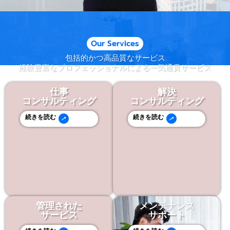
Our Services
包括的かつ高品質なサービス
経験豊富なプロフェッショナルによる一気通貫サービス
仕事
解決
コンサルティング
コンサルティング
続きを読む
続きを読む
管理された
メンテナンス​
サービス
サポート